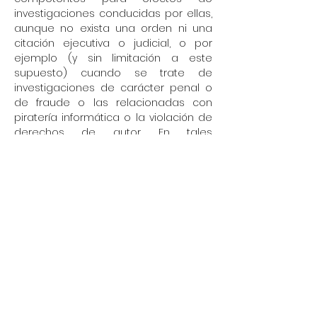
investigaciones conducidas por ellas,
aunque no exista una orden ni una
citación ejecutiva o judicial, o por
ejemplo (y sin limitación a este
supuesto) cuando se trate de
investigaciones de carácter penal o
de fraude o las relacionadas con
piratería informática o la violación de
derechos de autor. En tales
situaciones, Mercado Libre colaborará
con las autoridades competentes
con el fin de salvaguardar la
integridad y la seguridad de la
Comunidad y la de sus usuarios.
Fundacion Claraval AC puede (y los
usuarios lo autorizan expresamente)
comunicar cualquier Dato Personal
sobre sus usuarios con la finalidad de
cumplir la normativa aplicable y
cooperar con las autoridades