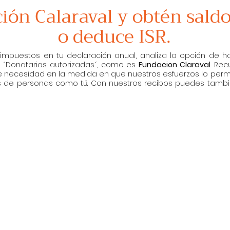
ón Calaraval y obtén saldo
o deduce ISR.
e impuestos en tu declaración anual, analiza la opción de 
 ´Donatarias autorizadas´, como es
Fundacion Claraval
. ​R
 necesidad en la medida en que nuestros esfuerzos lo permi
s de personas como tú. Con nuestros recibos puedes tamb
Puedes donar de la manera más fácil 
todo tipo de tarjeta sea de credito o d
tableta o computadora y ayuda a lo
"Fundación Claraval A.C" de manera rap
te encu
You can donate "online" in the easies
with all types of credit or debit cards. 
and help the smallest and other obje