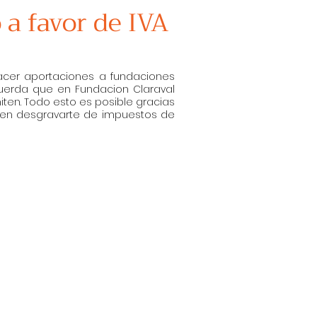
 a favor de IVA
hacer aportaciones a fundaciones
ecuerda que e
n Fundacion Claraval
ten. Todo esto es posible gracias
ien desgravarte de impuestos de
con nuestras opcion
"ON LINE"
con
ebito. Utiliza tu teléfono inteligente,
s mas peques y demas objetivos de
ida y segura. desde el pais en el que
entres
t way with our
"ON LINE"
options
Use your smartphone, tablet or computer
ctives of "Claraval Foundation A.C"